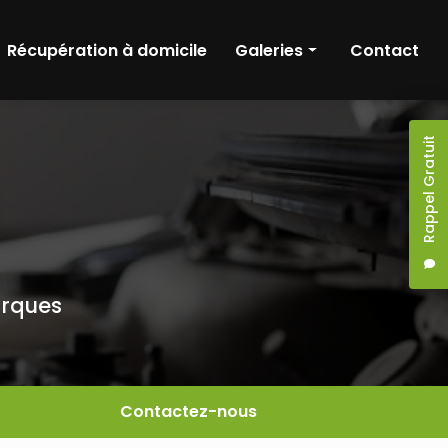
Récupération à domicile
Galeries
Contact
nique
Entretien & réparation
Rappel Gratuit
ronique
Diagnostic
hnique
Récupération à domicile
arques
Contactez-nous