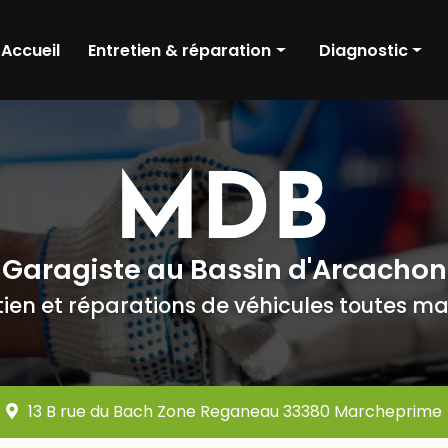
Accueil
Entretien & réparation
Diagnostic
Pneumatique
Diagnostic méca
Révision
Diagnostic élect
Amortisseurs
Pré contrôle tec
Freinage
Distribution
Garagiste au Bassin d'Arcachon
Embrayage
tien et réparations de véhicules toutes m
Boîte de vitesse
Batterie
Moteur
13 B rue du Bach Zone Reganeau 33380 Marcheprime
Dépollution moteur