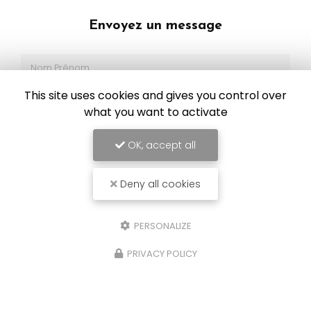
Envoyez un message
Nom Prénom
Société
This site uses cookies and gives you control over
what you want to activate
Email
OK, accept all
Téléphone
Deny all cookies
Ville
Code postal
PERSONALIZE
PRIVACY POLICY
Immatriculation
Marque modèle