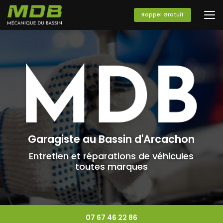
Aller
au
Rappel Gratuit
contenu
principal
Garagiste au Bassin d'Arcachon
Entretien et réparations de véhicules
toutes marques
07 67 46 22 86