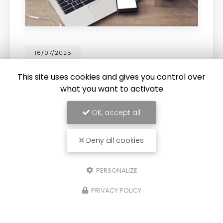
26/06/2025
Réservoir ADBLUE
This site uses cookies and gives you control over
Bonjour, Un problème avec votre
réservoir
what you want to activate
DB
ADBLUE
? Contactez nous,
MDB
à Marchepr
s
Vous souhaitant une agréable visite, si vou
OK, accept all
avez besoin d'un complément d'…
Toute l'actualité
Deny all cookies
PERSONALIZE
PRIVACY POLICY