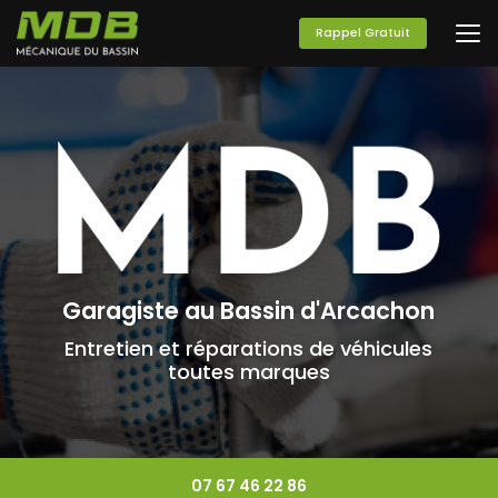
Aller
au
Rappel Gratuit
contenu
principal
Garagiste au Bassin d'Arcachon
Entretien et réparations de véhicules
toutes marques
07 67 46 22 86