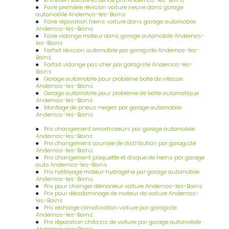
Entretien voiture essence prix Andernos-les-Bains
Faire première révision voiture neuve dans garage
automobile Andernos-les-Bains
Faire réparation freins voiture dans garage automobile
Andernos-les-Bains
Faire vidange moteur dans garage automobile Andernos-
les-Bains
Forfait révision automobile par garagiste Andernos-les-
Bains
Forfait vidange pas cher par garagiste Andernos-les-
Bains
Garage automobile pour problème boîte de vitesse
Andernos-les-Bains
Garage automobile pour problème de boîte automatique
Andernos-les-Bains
Montage de pneus neiges par garage automobile
Andernos-les-Bains
Prix changement amortisseurs par garage automobile
Andernos-les-Bains
Prix changement courroie de distribution par garagiste
Andernos-les-Bains
Prix changement plaquette et disque de freins par garage
auto Andernos-les-Bains
Prix nettoyage moteur hydrogène par garage automobile
Andernos-les-Bains
Prix pour changer démarreur voiture Andernos-les-Bains
Prix pour décalaminage de moteur de voiture Andernos-
les-Bains
Prix recharge climatisation voiture par garagiste
Andernos-les-Bains
Prix réparation châssis de voiture par garage automobile