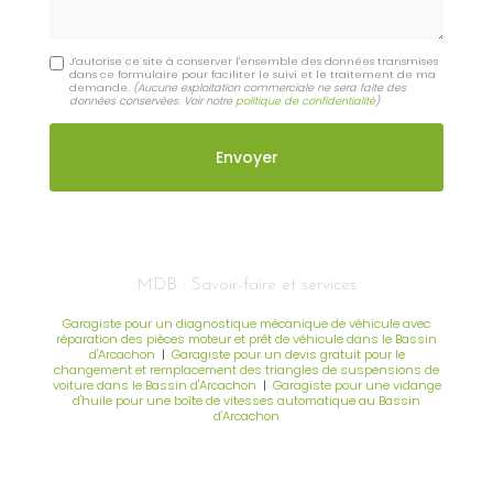
J'autorise ce site à conserver l'ensemble des données transmises
dans ce formulaire pour faciliter le suivi et le traitement de ma
demande.
(Aucune exploitation commerciale ne sera faite des
données conservées. Voir notre
politique de confidentialité
)
MDB : Savoir-faire et services
Garagiste pour un diagnostique mécanique de véhicule avec
réparation des pièces moteur et prêt de véhicule dans le Bassin
d'Arcachon
|
Garagiste pour un devis gratuit pour le
changement et remplacement des triangles de suspensions de
voiture dans le Bassin d'Arcachon
|
Garagiste pour une vidange
d'huile pour une boîte de vitesses automatique au Bassin
d'Arcachon