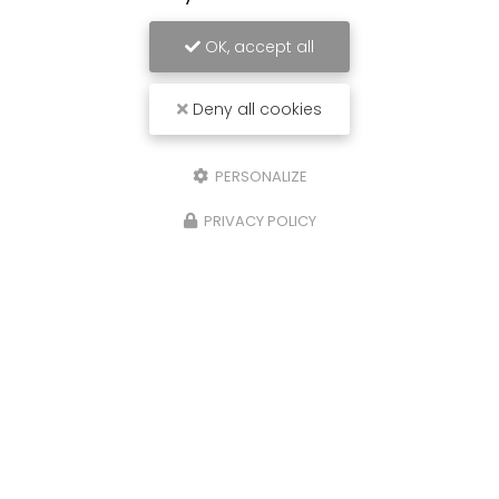
OK, accept all
Deny all cookies
PERSONALIZE
PRIVACY POLICY
MDB, garagiste au Bassin d'Arcachon
Mentions légales
-
Plan du site
-
Liens utiles
-
Cookies
-
CGV