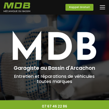
Aller
au
Rappel Gratuit
contenu
principal
Garagiste au Bassin d'Arcachon
Entretien et réparations de véhicules
toutes marques
07 67 46 22 86