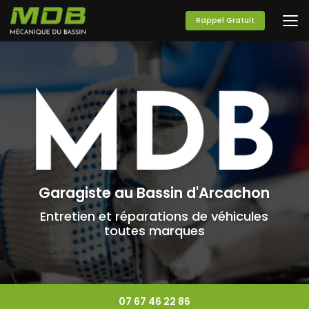
Aller
au
Rappel Gratuit
contenu
principal
Garagiste au Bassin d'Arcachon
Entretien et réparations de véhicules
toutes marques
07 67 46 22 86