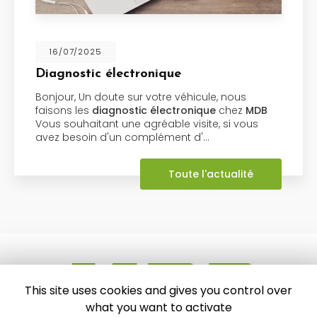
26/06/2025
onique
Réservoir ADBL
 votre véhicule, nous
Bonjour, Un problèm
c électronique
chez
MDB
ADBLUE
? Contactez 
gréable visite, si vous
Vous souhaitant une a
mplément d'…
avez besoin d'un co
Toute l'actualité
This site uses cookies and gives you control over
what you want to activate