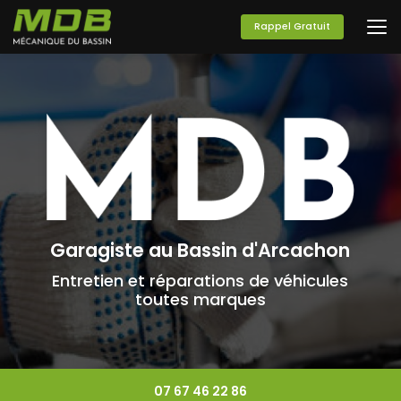
Aller
au
Rappel Gratuit
contenu
principal
Garagiste au Bassin d'Arcachon
Entretien et réparations de véhicules
toutes marques
07 67 46 22 86