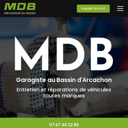
Aller
au
Rappel Gratuit
contenu
principal
Garagiste au Bassin d'Arcachon
Entretien et réparations de véhicules
toutes marques
07 67 46 22 86