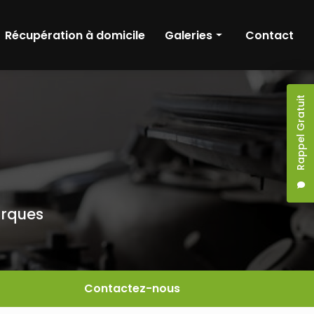
Récupération à domicile
Galeries
Contact
nique
Entretien & réparation
Rappel Gratuit
ronique
Diagnostic
hnique
Récupération à domicile
arques
Contactez-nous