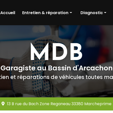
Accueil
Entretien & réparation
Diagnostic
Pneumatique
Diagnostic méca
Révision
Diagnostic élect
Amortisseurs
Pré contrôle tec
Freinage
Distribution
Garagiste au Bassin d'Arcachon
Embrayage
tien et réparations de véhicules toutes m
Boîte de vitesse
Batterie
Moteur
13 B rue du Bach Zone Reganeau 33380 Marcheprime
Dépollution moteur