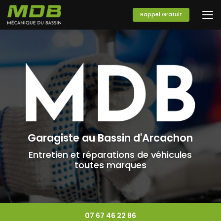
Aller
au
Rappel Gratuit
contenu
principal
Garagiste au Bassin d'Arcachon
Entretien et réparations de véhicules
toutes marques
07 67 46 22 86