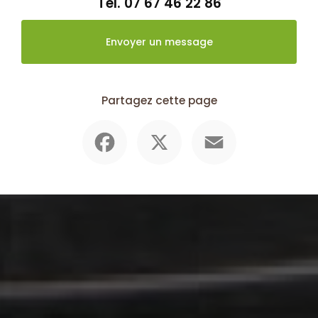
Tél.
07 67 46 22 86
Envoyer un message
Partagez cette page
Facebook
X
Email