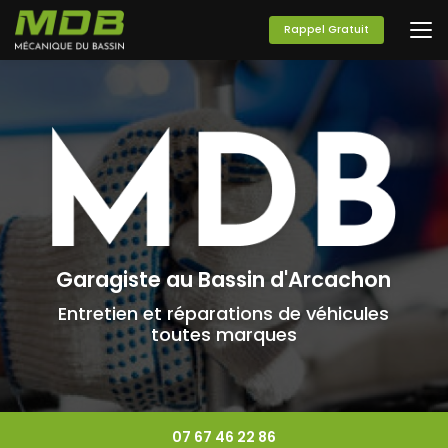
Aller
au
Rappel Gratuit
contenu
principal
Garagiste au Bassin d'Arcachon
Entretien et réparations de véhicules
toutes marques
07 67 46 22 86