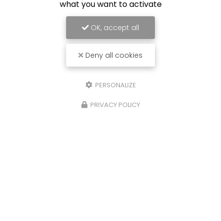
Téléphone
what you want to activate
Ville
OK, accept all
Code postal
Deny all cookies
Immatriculation
PERSONALIZE
Marque modèle
PRIVACY POLICY
Message
J'autorise ce site à conserver l'ensemble des données transmises dans
ce formulaire pour faciliter le suivi et le traitement de ma demande.
(Aucune exploitation commerciale ne sera faite des données conservées.
Voir notre
politique de confidentialité
)