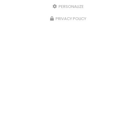
PERSONALIZE
PRIVACY POLICY
26/06/2025
Réservoir ADBLUE
Bonjour, Un problème avec votre
réservoir
ADBLUE
? Contactez nous,
MDB
à Marcheprime
Vous souhaitant une agréable visite, si vous
avez besoin d'un complément d'…
Toute l'actualité