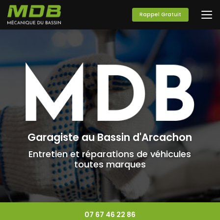
Aller
au
Rappel Gratuit
contenu
principal
Garagiste au Bassin d'Arcachon
Entretien et réparations de véhicules
toutes marques
07 67 46 22 86