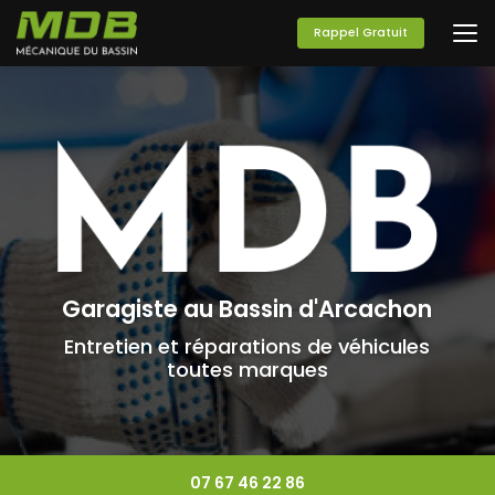
Aller
au
Rappel Gratuit
contenu
principal
Garagiste au Bassin d'Arcachon
Entretien et réparations de véhicules
toutes marques
07 67 46 22 86