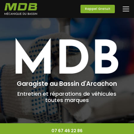
Aller
au
Rappel Gratuit
contenu
principal
Garagiste au Bassin d'Arcachon
Entretien et réparations de véhicules
toutes marques
07 67 46 22 86