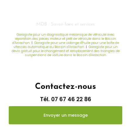
MDB : Savoir-faire et services
Garagiste pour un diagnostique mécanique de véhicule avec
réparation des pièces moteur et prêt de véhicule dans le Bassin
d'Arcachon
|
Garagiste pour une vidange d'huile pour une boîte de
vitesses automatique au Bassin d'Arcachon
|
Garagiste pour un
devis gratuit pour le changement et remplacement des triangles de
suspensions de voiture dans le Bassin d'Arcachon
Contactez-nous
Tél.
07 67 46 22 86
Envoyer un message