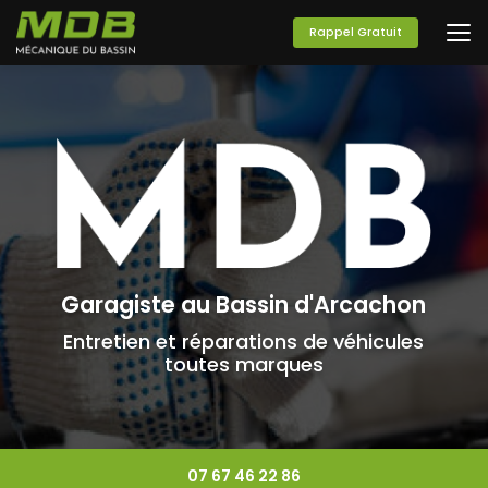
Aller
au
Rappel Gratuit
contenu
principal
Garagiste au Bassin d'Arcachon
Entretien et réparations de véhicules
toutes marques
07 67 46 22 86