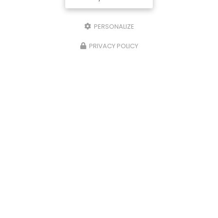
Téléphone
PERSONALIZE
Ville
PRIVACY POLICY
Code postal
Immatriculation
Marque modèle
Message
J'autorise ce site à conserver l'ensemble des données transmises dans
ce formulaire pour faciliter le suivi et le traitement de ma demande.
(Aucune exploitation commerciale ne sera faite des données conservées.
Voir notre
politique de confidentialité
)