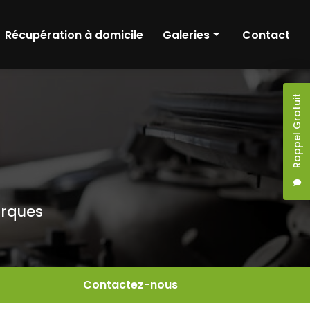
Récupération à domicile
Galeries
Contact
nique
Entretien & réparation
Rappel Gratuit
ronique
Diagnostic
hnique
Récupération à domicile
arques
Contactez-nous