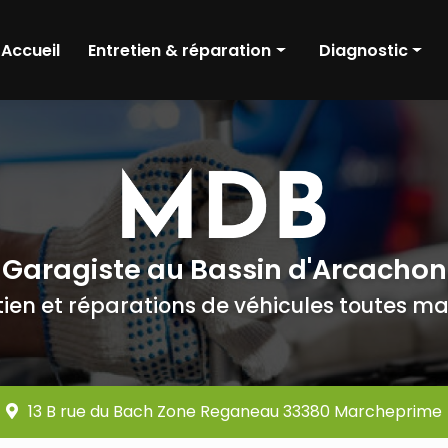
Accueil
Entretien & réparation
Diagnostic
Pneumatique
Diagnostic méca
Révision
Diagnostic élect
Amortisseurs
Pré contrôle tec
Freinage
Distribution
Garagiste au Bassin d'Arcachon
Embrayage
tien et réparations de véhicules toutes m
Boîte de vitesse
Batterie
Moteur
13 B rue du Bach Zone Reganeau 33380 Marcheprime
Dépollution moteur