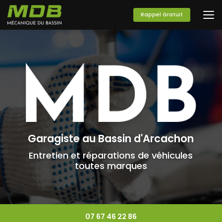
Aller
au
Rappel Gratuit
contenu
principal
Garagiste au Bassin d'Arcachon
Entretien et réparations de véhicules
toutes marques
07 67 46 22 86