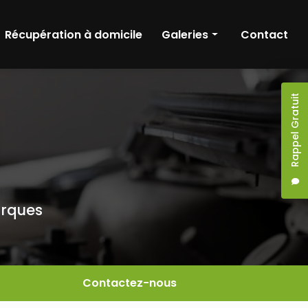
Récupération à domicile
Galeries
Contact
nique
Entretien & réparation
Rappel Gratuit
ronique
Diagnostic
hnique
Récupération à domicile
arques
Contactez-nous