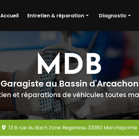
Accueil
Entretien & réparation
Diagnostic
Pneumatique
Diagnostic méca
Révision
Diagnostic élect
Amortisseurs
Pré contrôle tec
Freinage
Distribution
Garagiste au Bassin d'Arcachon
Embrayage
tien et réparations de véhicules toutes m
Boîte de vitesse
Batterie
Moteur
13 B rue du Bach Zone Reganeau 33380 Marcheprime
Dépollution moteur