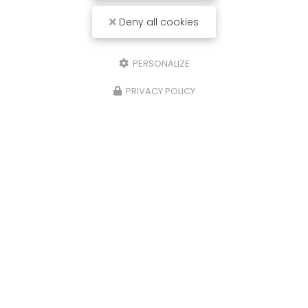
Deny all cookies
PERSONALIZE
PRIVACY POLICY
26/06/2025
Réservoir ADBLUE
Bonjour, Un problème avec votre
réservoir
ADBLUE
? Contactez nous,
MDB
à Marcheprime