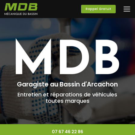
Aller
au
Rappel Gratuit
contenu
principal
Garagiste au Bassin d'Arcachon
Entretien et réparations de véhicules
toutes marques
07 67 46 22 86