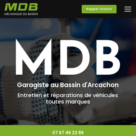
Aller
au
Rappel Gratuit
contenu
principal
Garagiste au Bassin d'Arcachon
Entretien et réparations de véhicules
toutes marques
07 67 46 22 86