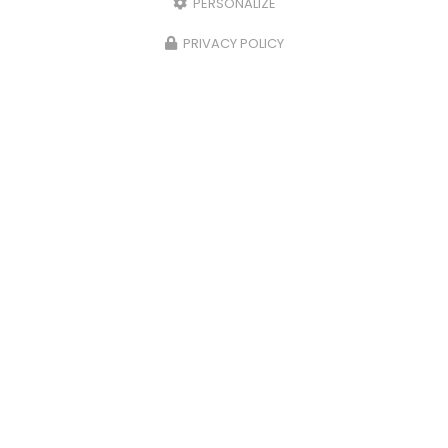
PERSONALIZE
PRIVACY POLICY
26/06/2025
Réservoir ADBLUE
Bonjour, Un problème avec votre
réservoir
ADBLUE
? Contactez nous,
MDB
à Marcheprime
Vous souhaitant une agréable visite, si vous
avez besoin d'un complément d'…
Toute l'actualité