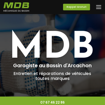
Aller
au
Rappel Gratuit
contenu
principal
Garagiste au Bassin d'Arcachon
Entretien et réparations de véhicules
toutes marques
07 67 46 22 86