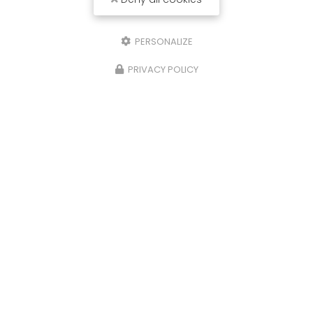
PERSONALIZE
PRIVACY POLICY
26/06/2025
Réservoir ADBLUE
Bonjour, Un problème avec votre
réservoir
ADBLUE
? Contactez nous,
MDB
à Marcheprime
Vous souhaitant une agréable visite, si vous
avez besoin d'un complément d'…