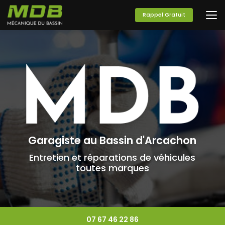
Aller
au
Rappel Gratuit
contenu
principal
Garagiste au Bassin d'Arcachon
Entretien et réparations de véhicules
toutes marques
07 67 46 22 86