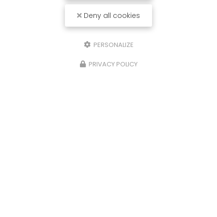
Deny all cookies
PERSONALIZE
PRIVACY POLICY
26/06/2025
Réservoir ADBLUE
Bonjour, Un problème avec votre
réservoir
ADBLUE
? Contactez nous,
MDB
à Marcheprime