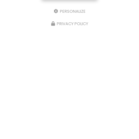
PERSONALIZE
PRIVACY POLICY
MDB, garagiste au Bassin d'Arcachon
Mentions légales
-
Plan du site
-
Liens utiles
-
Cookies
-
CGV