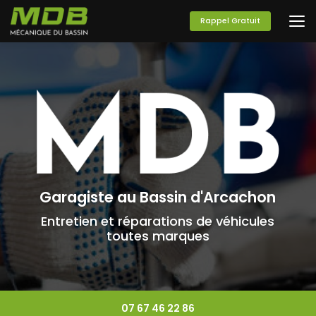
Aller
au
Rappel Gratuit
contenu
principal
Garagiste au Bassin d'Arcachon
Entretien et réparations de véhicules
toutes marques
07 67 46 22 86