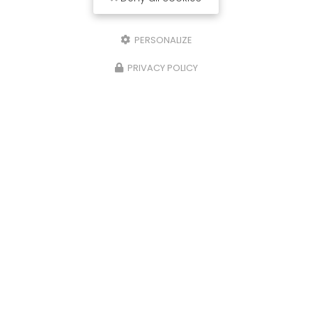
PERSONALIZE
PRIVACY POLICY
MDB, garagiste au Bassin d'Arcachon