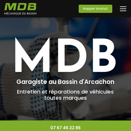
Aller
au
Rappel Gratuit
contenu
principal
Garagiste au Bassin d'Arcachon
Entretien et réparations de véhicules
toutes marques
07 67 46 22 86